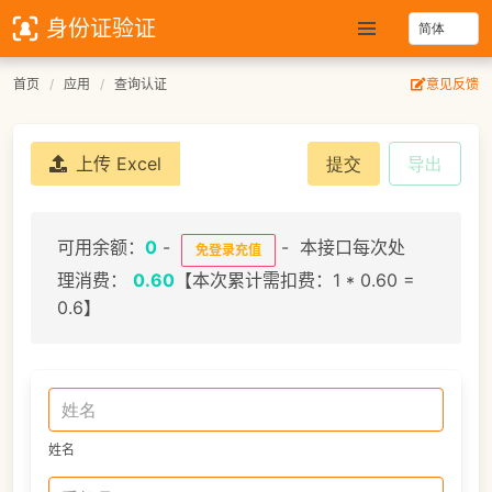
身份证验证
首页
应用
查询认证
意见反馈
上传 Excel
提交
导出
可用余额：
0
-
- 本接口每次处
免登录充值
理消费：
0.60
【本次累计需扣费：1 * 0.60 =
0.6】
姓名